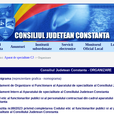
l
Institutii
Servicii
Monitorul
Le
Anunturi
ta
subordonate
electronice
Oficial Local
Aparat de specialitate CJ
ici:
-> Organizare
Consiliul Judetean Constanta - ORGANIZA
anigrama
(reprezentare grafica - nomograma)
lament de Organizare si Functionare al Aparatului de specialitate al Consiliulu
lament Intern al Aparatului de specialitate al Consiliului Judetean Constanta
 etic al functionarilor publici si al personalului contractual din cadrul aparatului
tanta
ozitia nr.88/2023 privind completarea Codului etic al functionarilor publici si al
alitate al Consiliului Judetean Constanta