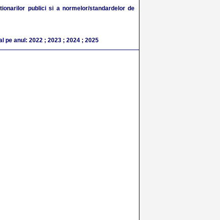
tionarilor publici si a normelor/standardelor de
al pe anul:
2022
;
2023
;
2024
;
2025