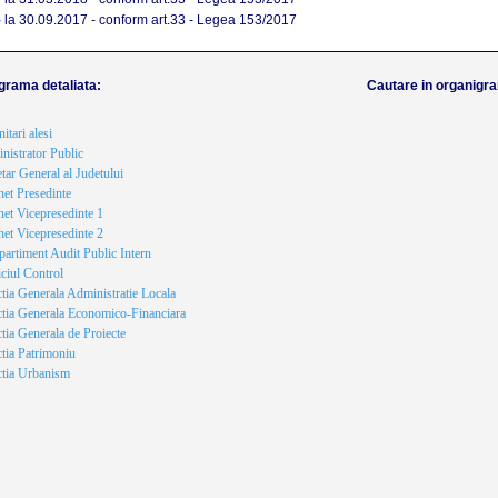
-
la 30.09.2017 - conform art.33 - Legea 153/2017
grama detaliata:
Cautare in organigr
tari alesi
nistrator Public
tar General al Judetului
net Presedinte
net Vicepresedinte 1
net Vicepresedinte 2
artiment Audit Public Intern
ciul Control
tia Generala Administratie Locala
ctia Generala Economico-Financiara
tia Generala de Proiecte
ctia Patrimoniu
ctia Urbanism