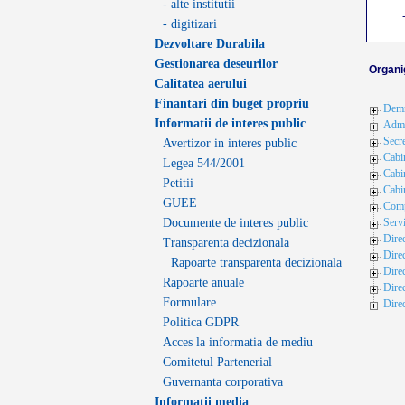
- alte institutii
- digitizari
Dezvoltare Durabila
Gestionarea deseurilor
Organi
Calitatea aerului
Finantari din buget propriu
Demni
Informatii de interes public
Admi
Secre
Avertizor in interes public
Cabi
Legea 544/2001
Cabi
Petitii
Cabi
GUEE
Comp
Documente de interes public
Servi
Direc
Transparenta decizionala
Dire
Rapoarte transparenta decizionala
Direc
Rapoarte anuale
Dire
Formulare
Dire
Politica GDPR
Acces la informatia de mediu
Comitetul Partenerial
Guvernanta corporativa
Informatii media