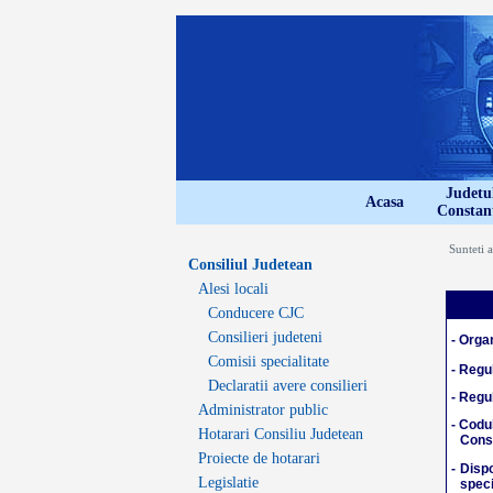
Judetu
Acasa
Constan
Sunteti a
Consiliul Judetean
Alesi locali
Conducere CJC
Consilieri judeteni
- Org
Comisii specialitate
- Regu
Declaratii avere consilieri
- Regu
Administrator public
- Codul
Hotarari Consiliu Judetean
Cons
Proiecte de hotarari
- Disp
Legislatie
speci