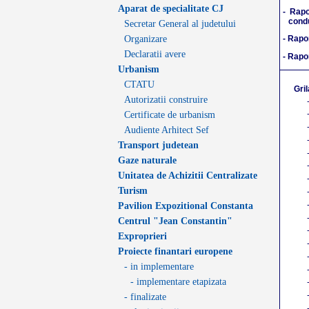
Aparat de specialitate CJ
- Rapo
condu
Secretar General al judetului
Organizare
- Rapo
Declaratii avere
- Rapo
Urbanism
CTATU
Gril
Autorizatii construire
Certificate de urbanism
Audiente Arhitect Sef
Transport judetean
Gaze naturale
Unitatea de Achizitii Centralizate
Turism
Pavilion Expozitional Constanta
Centrul "Jean Constantin"
Exproprieri
Proiecte finantari europene
- in implementare
- implementare etapizata
- finalizate