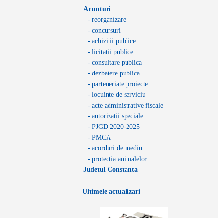
Anunturi
- reorganizare
- concursuri
- achizitii publice
- licitatii publice
- consultare publica
- dezbatere publica
- parteneriate proiecte
- locuinte de serviciu
- acte administrative fiscale
- autorizatii speciale
- PJGD 2020-2025
- PMCA
- acorduri de mediu
- protectia animalelor
Judetul Constanta
Ultimele actualizari