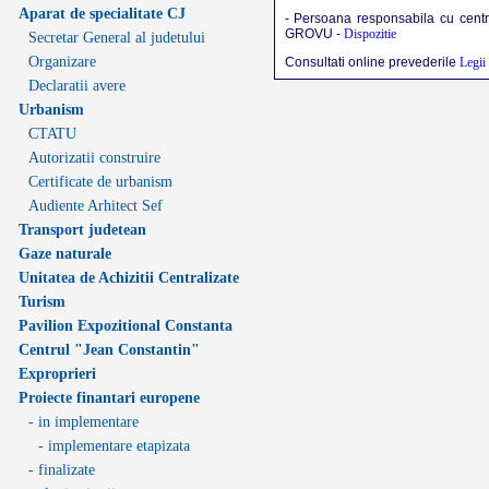
Aparat de specialitate CJ
- Persoana responsabila cu centra
GROVU -
Dispozitie
Secretar General al judetului
Organizare
Consultati online prevederile
Legii
Declaratii avere
Urbanism
CTATU
Autorizatii construire
Certificate de urbanism
Audiente Arhitect Sef
Transport judetean
Gaze naturale
Unitatea de Achizitii Centralizate
Turism
Pavilion Expozitional Constanta
Centrul "Jean Constantin"
Exproprieri
Proiecte finantari europene
- in implementare
- implementare etapizata
- finalizate