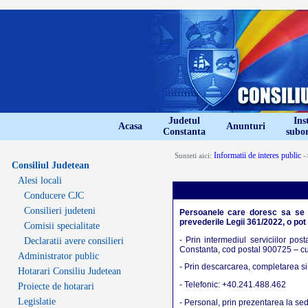
Judetul
Inst
Acasa
Anunturi
Constanta
subo
Informatii de interes public
Sunteti aici:
->
Consiliul Judetean
Alesi locali
Conducere CJC
Consilieri judeteni
Persoanele care doresc sa se a
prevederile Legii 361/2022, o pot
Comisii specialitate
- Prin intermediul serviciilor po
Declaratii avere consilieri
Constanta, cod postal 900725 – c
Administrator public
- Prin descarcarea, completarea si 
Hotarari Consiliu Judetean
- Telefonic: +40.241.488.462
Proiecte de hotarari
Legislatie
- Personal, prin prezentarea la se