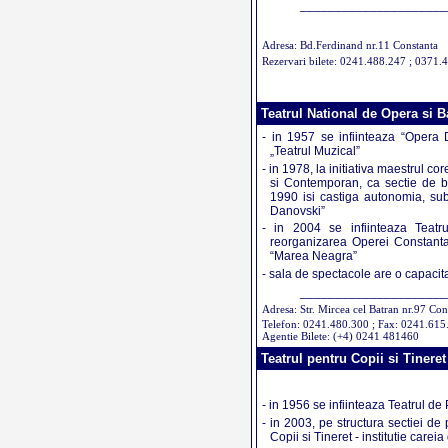
_____________________
Adresa: Bd.Ferdinand nr.11 Constanta
Rezervari bilete: 0241.488.247 ; 0371.
Teatrul National de Opera si 
- in 1957 se infiinteaza “Opera D
„Teatrul Muzical”
- in 1978, la initiativa maestrul 
si Contemporan, ca sectie de bal
1990 isi castiga autonomia, su
Danovski”
- in 2004 se infiinteaza Teatr
reorganizarea Operei Constanta,
“Marea Neagra”
- sala de spectacole are o capacit
_____________________
Adresa: Str. Mircea cel Batran nr.97 Con
Telefon: 0241.480.300 ; Fax: 0241.615
Agentie Bilete: (+4) 0241 481460
Teatrul pentru Copii si Tinere
- in 1956 se infiinteaza Teatrul d
- in 2003, pe structura sectiei de
Copii si Tineret - institutie care