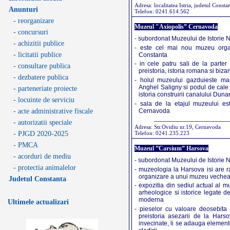
Adresa: localitatea Istria, judetul Consta
Anunturi
Telefon: 0241.614.562
- reorganizare
Muzeul "Axiopolis” Cernavoda
- concursuri
- subordonat Muzeului de Istorie 
- achizitii publice
- este cel mai nou muzeu organ
- licitatii publice
Constanta
- in cele patru sali de la parte
- consultare publica
preistoria, istoria romana si bizan
- dezbatere publica
- holul muzeului gazduieste mart
Anghel Saligny si podul de cale 
- parteneriate proiecte
istoria construirii canalului Du
- locuinte de serviciu
- sala de la etajul muzeului es
Cernavoda
- acte administrative fiscale
_____________________
- autorizatii speciale
Adresa: Str.Ovidiu nr.19, Cernavoda
Telefon: 0241.235.223
- PJGD 2020-2025
- PMCA
Muzeul ”Carsium” Harsova
- acorduri de mediu
- subordonat Muzeului de Istorie 
- protectia animalelor
- muzeologia la Harsova isi are ra
organizare a unui muzeu vechea s
Judetul Constanta
- expozitia din sediul actual al m
arheologice si istorice legate de
moderna
Ultimele actualizari
- pieselor cu valoare deosebita 
preistoria asezarii de la Harsov
invecinate, li se adauga elemente