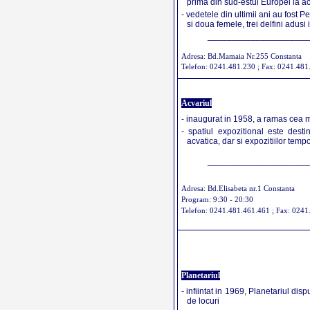
prima din sud-estul Europei la a
- vedetele din ultimii ani au fost
si doua femele, trei delfini adusi
_____________________
Adresa: Bd.Mamaia Nr.255 Constanta
Telefon: 0241.481.230 ; Fax: 0241.481
Acvariul
- inaugurat in 1958, a ramas cea m
- spatiul expozitional este desti
acvatica, dar si expozitiilor temp
_____________________
Adresa: Bd.Elisabeta nr.1 Constanta
Program: 9:30 - 20:30
Telefon: 0241.481.461.461 ; Fax: 0241
Planetariul
- infiintat in 1969, Planetariul d
de locuri