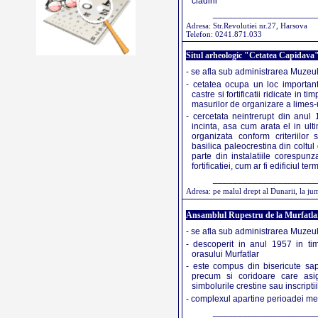
cladirii
_____________________
Adresa: Str.Revolutiei nr.27, Harsova
Telefon: 0241.871.033
Situl arheologic "Cetatea Capidava
- se afla sub administrarea Muzeul
- cetatea ocupa un loc importan
castre si fortificatii ridicate in t
masurilor de organizare a limes
- cercetata neintrerupt din anul 
incinta, asa cum arata el in ult
organizata conform criteriilor 
basilica paleocrestina din coltul d
parte din instalatiile corespun
fortificatiei, cum ar fi edificiul te
_____________________
Adresa: pe malul drept al Dunarii, la ju
Ansamblul Rupestru de la Murfatla
- se afla sub administrarea Muzeul
- descoperit in anul 1957 in tim
orasului Murfatlar
- este compus din bisericute sapa
precum si coridoare care asi
simbolurile crestine sau inscriptii
- complexul apartine perioadei med
_____________________