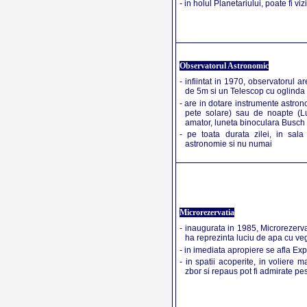
- in holul Planetariului, poate fi v
Observatorul Astronomic
- infiintat in 1970, observatorul 
de 5m si un Telescop cu oglinda
- are in dotare instrumente astron
pete solare) sau de noapte (Lun
amator, luneta binoculara Busch
- pe toata durata zilei, in sal
astronomie si nu numai
Microrezervatia
- inaugurata in 1985, Microrezerv
ha reprezinta luciu de apa cu veg
- in imediata apropiere se afla Exp
- in spatii acoperite, in voliere 
zbor si repaus pot fi admirate p