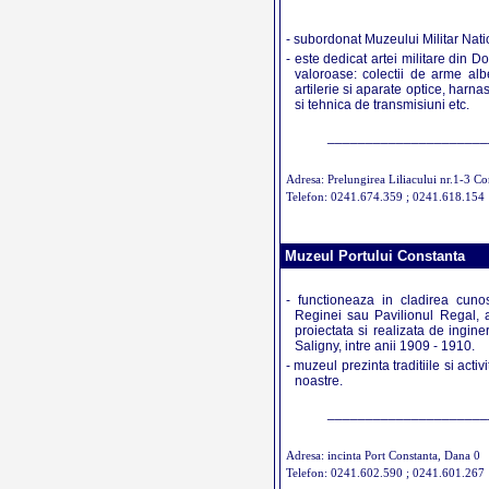
- subordonat Muzeului Militar Nati
- este dedicat artei militare din 
valoroase: colectii de arme alb
artilerie si aparate optice, harn
si tehnica de transmisiuni etc.
_____________________
Adresa: Prelungirea Liliacului nr.1-3 Co
Telefon: 0241.674.359 ; 0241.618.154
Muzeul Portului Constanta
- functioneaza in cladirea cuno
Reginei sau Pavilionul Regal, a
proiectata si realizata de ingin
Saligny, intre anii 1909 - 1910.
- muzeul prezinta traditiile si acti
noastre.
_____________________
Adresa: incinta Port Constanta, Dana 0
Telefon: 0241.602.590 ; 0241.601.267