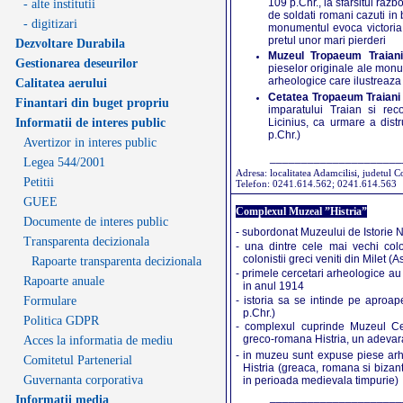
109 p.Chr., la sfarsitul razb
- alte institutii
de soldati romani cazuti in b
- digitizari
monumentul evoca victoria 
pretul unor mari pierderi
Dezvoltare Durabila
Muzeul Tropaeum Traia
Gestionarea deseurilor
pieselor originale ale monum
arheologice care ilustreaza 
Calitatea aerului
Cetatea Tropaeum Traian
Finantari din buget propriu
imparatului Traian si rec
Informatii de interes public
Licinius, ca urmare a distru
p.Chr.)
Avertizor in interes public
_____________________
Legea 544/2001
Adresa: localitatea Adamcilisi, judetul C
Petitii
Telefon: 0241.614.562; 0241.614.563
GUEE
Complexul Muzeal ”Histria”
Documente de interes public
- subordonat Muzeului de Istorie 
Transparenta decizionala
- una dintre cele mai vechi col
colonistii greci veniti din Milet (
Rapoarte transparenta decizionala
- primele cercetari arheologice au 
Rapoarte anuale
in anul 1914
- istoria sa se intinde pe aproap
Formulare
p.Chr.)
Politica GDPR
- complexul cuprinde Muzeul Ceta
greco-romana Histria, un adevara
Acces la informatia de mediu
- in muzeu sunt expuse piese arhe
Comitetul Partenerial
Histria (greaca, romana si bizant
Guvernanta corporativa
in perioada medievala timpurie)
_____________________
Informatii media