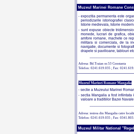
Muzeul Marinei Romane Cons
- expozitia permanenta este organi
periodizarile istoriografiei clas
Istorie medievala, Istorie modern
- sunt expuse obiecte tridimensio
monede, lucrari de grafica, obie
amfore romane, machete ce repr
militara si comerciala, de la i
navigatie, documente si fotografi
drapele si pavilioane, tablouri etc
_____________________
Adresa: Bd.Traian nr.53 Constanta
Telefon: 0241.619.035 ; Fax: 0241.619
Muzeul Marinei Romane Mangalia
- sectie a Muzeului Marinei Roma
- sectia Mangalia a fost infiintat
valoare a traditiilor Bazei Navale,
_____________________
Adresa: iesirea din Mangalia catre locali
Telefon: 0241.619.035 ; Fax: 0341.803
Muzeul Militar National "Regel