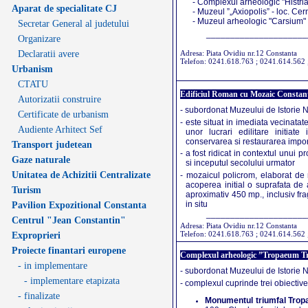
- Complexul arheologic "Histria" 
Aparat de specialitate CJ
- Muzeul ”„Axiopolis” - loc. Ce
- Muzeul arheologic "Carsium" (
Secretar General al judetului
_____________________
Organizare
Declaratii avere
Adresa: Piata Ovidiu nr.12 Constanta
Telefon: 0241.618.763 ; 0241.614.562
Urbanism
CTATU
Edificiul Roman cu Mozaic Constan
Autorizatii construire
- subordonat Muzeului de Istorie 
Certificate de urbanism
- este situat in imediata vecinatat
Audiente Arhitect Sef
unor lucrari edilitare initiat
conservarea si restaurarea impo
Transport judetean
- a fost ridicat in contextul unui p
Gaze naturale
si inceputul secolului urmator
Unitatea de Achizitii Centralizate
- mozaicul policrom, elaborat de m
acoperea initial o suprafata de
Turism
aproximativ 450 mp., inclusiv fr
in situ
Pavilion Expozitional Constanta
_____________________
Centrul "Jean Constantin"
Adresa: Piata Ovidiu nr.12 Constanta
Telefon: 0241.618.763 ; 0241.614.562
Exproprieri
Proiecte finantari europene
Complexul arheologic ”Tropaeum Tra
- in implementare
- subordonat Muzeului de Istorie 
- implementare etapizata
- complexul cuprinde trei obiectiv
- finalizate
Monumentul triumfal Trop