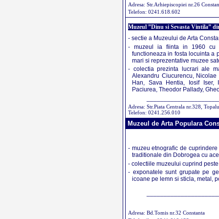
Adresa: Str.Arhiepiscopiei nr.26 Constan
Telefon: 0241.618.602
Muzeul ”Dinu si Sevasta Vintila” din
- sectie a Muzeului de Arta Consta
- muzeul ia fiinta in 1960 cu 
functioneaza in fosta locuinta a p
mari si reprezentative muzee sate
- colectia prezinta lucrari ale 
Alexandru Ciucurencu, Nicolae 
Han, Sava Hentia, Iosif Iser,
Paciurea, Theodor Pallady, Gheor
_____________________
Adresa: Str.Piata Centrala nr.328, Topal
Telefon: 0241.256.010
Muzeul de Arta Populara Cons
- muzeu etnografic de cuprindere na
traditionale din Dobrogea cu acea 
- colectiile muzeului cuprind peste
- exponatele sunt grupate pe genu
icoane pe lemn si sticla, metal, p
_____________________
Adresa: Bd.Tomis nr.32 Constanta