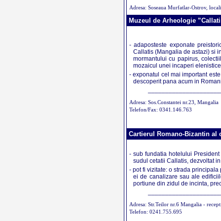
Adresa: Soseaua Murfatlar-Ostrov, locali
Muzeul de Arheologie ”Callat
- adaposteste exponate preistoric
Callatis (Mangalia de astazi) si i
mormantului cu papirus, colectii
mozaicul unei incaperi elenistice
- exponatul cel mai important este
descoperit pana acum in Roman
_____________________
Adresa: Sos.Constantei nr.23, Mangalia
Telefon/Fax: 0341.146.763
Cartierul Romano-Bizantin al c
- sub fundatia hotelului President
sudul cetatii Callatis, dezvoltat i
- pot fi vizitate: o strada principal
ei de canalizare sau ale edifici
portiune din zidul de incinta, pr
_____________________
Adresa: Str.Teilor nr.6 Mangalia - recept
Telefon: 0241.755.695