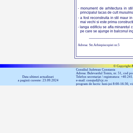
- monument de arhitectura in stil
principalul lacas de cult musulm
- a fost reconstruita in stil maur 
mai vechi si este prima construc
- langa edificiu se afla minaretul 
pe care se ajunge in balconul in
_____________________
Adresa: Str.Arhiepiscopiei nr.5
© Copyright &
Consiliul Judetean Constanta
Adresa: Bulevardul Tomis, nr. 51, cod p
Data ultimei actualizari
Telefon secretariat / registratura: +40.24
a paginii curente: 23.09.2024
e-mail: consjud@cjc.ro
program de lucru: luni-joi 8:00-16:30, v