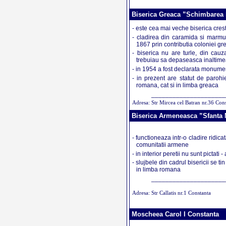
Biserica Greaca ”Schimbarea l
- este cea mai veche biserica cres
- cladirea din caramida si marmur
1867 prin contributia coloniei gre
- biserica nu are turle, din cauza
trebuiau sa depaseasca inaltime
- in 1954 a fost declarata monument
- in prezent are statut de parohi
romana, cat si in limba greaca
_____________________
Adresa: Str Mircea cel Batran nr.36 Con
Biserica Armeneasca ”Sfanta 
- functioneaza intr-o cladire ridica
comunitatii armene
- in interior peretii nu sunt pictat
- slujbele din cadrul bisericii se ti
in limba romana
_____________________
Adresa: Str Callatis nr.1 Constanta
Moscheea Carol I Constanta