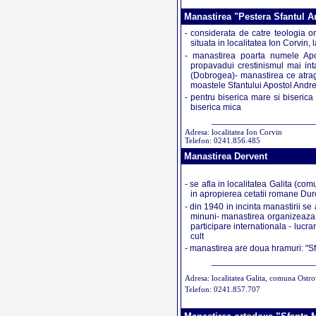
Manastirea "Pestera Sfantul A
- considerata de catre teologia o
situata in localitatea Ion Corvi
- manastirea poarta numele Apos
propavadui crestinismul mai inta
(Dobrogea)- manastirea ce atrage
moastele Sfantului Apostol Andre
- pentru biserica mare si biseric
biserica mica
_____________________
Adresa: localitatea Ion Corvin
Telefon: 0241.856.485
Manastirea Dervent
- se afla in localitatea Galita (com
in apropierea cetatii romane Duros
- din 1940 in incinta manastirii se
minuni- manastirea organizeaza a
participare internationala - lucra
cult
- manastirea are doua hramuri: "Sf
_____________________
Adresa: localitatea Galita, comuna Ostr
Telefon: 0241.857.707