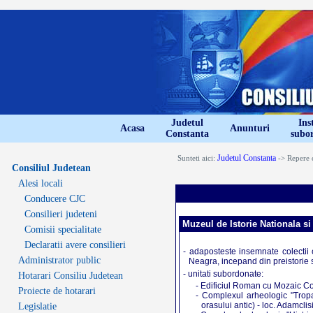
Judetul
Inst
Acasa
Anunturi
Constanta
subo
Judetul Constanta
Sunteti aici:
-> Repere c
Consiliul Judetean
Alesi locali
Conducere CJC
Consilieri judeteni
Muzeul de Istorie Nationala s
Comisii specialitate
Declaratii avere consilieri
- adaposteste insemnate colectii c
Administrator public
Neagra, incepand din preistorie 
- unitati subordonate:
Hotarari Consiliu Judetean
- Edificiul Roman cu Mozaic C
Proiecte de hotarari
- Complexul arheologic "Trop
orasului antic) - loc. Adamclis
Legislatie