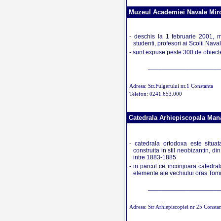
Muzeul Academiei Navale Mirc
- deschis la 1 februarie 2001, m
studenti, profesori ai Scolii Nava
- sunt expuse peste 300 de obiecte 
_____________________
Adresa: Str.Fulgerului nr.1 Constanta
Telefon: 0241.653.000
Catedrala Arhiepiscopala Manas
- catedrala ortodoxa este situa
construita in stil neobizantin, d
intre 1883-1885
- in parcul ce inconjoara catedral
elemente ale vechiului oras Tom
_____________________
Adresa: Str Arhiepiscopiei nr 25 Consta