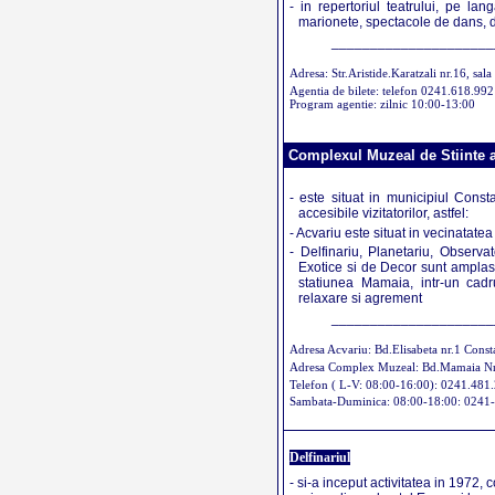
- in repertoriul teatrului, pe l
marionete, spectacole de dans,
_____________________
Adresa: Str.Aristide.Karatzali nr.16, sala
Agentia de bilete: telefon 0241.618.992
Program agentie: zilnic 10:00-13:00
Complexul Muzeal de Stiinte a
- este situat in municipiul Consta
accesibile vizitatorilor, astfel:
- Acvariu este situat in vecinatat
- Delfinariu, Planetariu, Observa
Exotice si de Decor sunt amplas
statiunea Mamaia, intr-un cadru
relaxare si agrement
_____________________
Adresa Acvariu: Bd.Elisabeta nr.1 Const
Adresa Complex Muzeal: Bd.Mamaia Nr
Telefon ( L-V: 08:00-16:00): 0241.481
Sambata-Duminica: 08:00-18:00: 0241
Delfinariul
- si-a inceput activitatea in 1972,