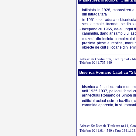
Manastirea ortodoxa ”Sfanta M
- infiintata in 1928, manastirea a
din intraga tara
- in 1951 este adusa o bisericuta
schit de maici, facandu-se din sa
- incepand cu 1965, de-a lungul ti
caminului, dand ansamblului aspe
- muzeul din incinta complexului 
prezinta piese autentice, marturi
obiecte de cult si icoane din lem
_____________________
Adresa: str.Ovidiu nr.5, Techirghiol - M
Telefon: 0241.735.449
Biserica Romano Catolica "Sf
- biserica a fost declarata monume
anii 1935-1937, pe locul fostei 
arhitectului Romano de Simon di
- edificiul actual este o bazilica, 
caramida aparenta, in stil romanic,
_____________________
Adresa: Str Nicoale Titulescu nr.11, Con
Telefon: 0241.614.549 ; Fax: 0341.103