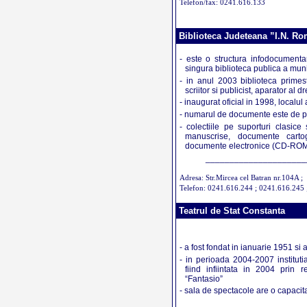
Telefon/fax: 0241.616.133
Biblioteca Judeteana ”I.N. R
- este o structura infodocumentar
singura biblioteca publica a mun
- in anul 2003 biblioteca prime
scriitor si publicist, aparator al d
- inaugurat oficial in 1998, localu
- numarul de documente este de pe
- colectiile pe suporturi clasice
manuscrise, documente cartogr
documente electronice (CD-ROM-u
_____________________
Adresa: Str.Mircea cel Batran nr.104A ;
Telefon: 0241.616.244 ; 0241.616.245 
Teatrul de Stat Constanta
- a fost fondat in ianuarie 1951 s
- in perioada 2004-2007 instituti
fiind infiintata in 2004 prin r
“Fantasio”
- sala de spectacole are o capacit