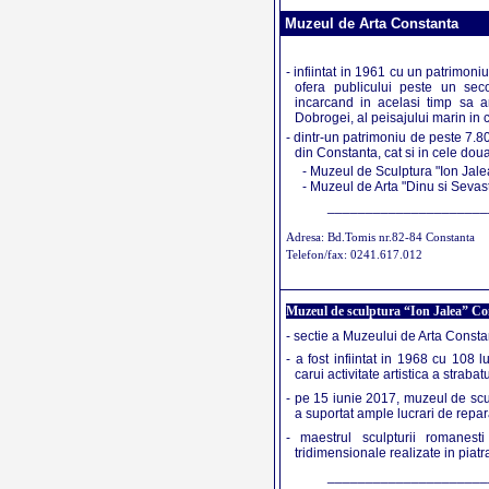
Muzeul de Arta Constanta
- infiintat in 1961 cu un patrimon
ofera publicului peste un secol 
incarcand in acelasi timp sa ar
Dobrogei, al peisajului marin in c
- dintr-un patrimoniu de peste 7.8
din Constanta, cat si in cele doua 
- Muzeul de Sculptura "Ion Jal
- Muzeul de Arta "Dinu si Sevast
_____________________
Adresa: Bd.Tomis nr.82-84 Constanta
Telefon/fax: 0241.617.012
Muzeul de sculptura “Ion Jalea” Co
- sectie a Muzeului de Arta Consta
- a fost infiintat in 1968 cu 108 
carui activitate artistica a straba
- pe 15 iunie 2017, muzeul de sculpt
a suportat ample lucrari de repar
- maestrul sculpturii romanest
tridimensionale realizate in piat
_____________________